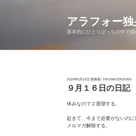
コ
ン
アラフォー独
テ
ン
基本的にひとりぼっちの中で頭
ツ
へ
ス
キ
ッ
プ
投
2020年9月16日
投稿者:
TIKUWATENSOBA
稿
９月１６日の日記
日:
休みなので２度寝する。
起きて、今まで必要がないのに
メルマガ解除する。