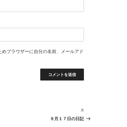
ためブラウザーに自分の名前、メールアド
次
次
の
９月１７日の日記
投