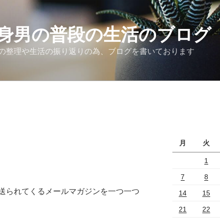
身男の普段の生活のブログ
の整理や生活の振り返りの為、ブログを書いております
月
火
1
7
8
送られてくるメールマガジンを一つ一つ
14
15
21
22