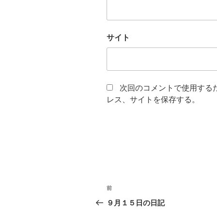
サイト
次回のコメントで使用する
レス、サイトを保存する。
投
前
過
稿
去
９月１５日の日記
の