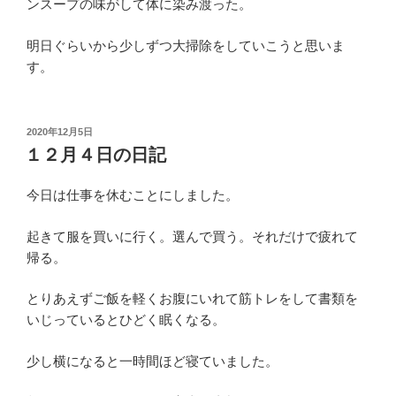
ンスープの味がして体に染み渡った。
明日ぐらいから少しずつ大掃除をしていこうと思いま
す。
投
2020年12月5日
稿
１２月４日の日記
日:
今日は仕事を休むことにしました。
起きて服を買いに行く。選んで買う。それだけで疲れて
帰る。
とりあえずご飯を軽くお腹にいれて筋トレをして書類を
いじっているとひどく眠くなる。
少し横になると一時間ほど寝ていました。