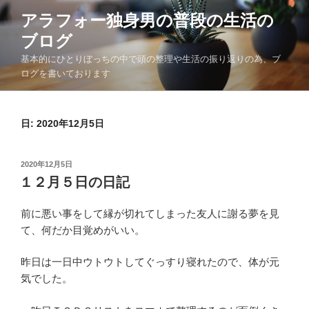
コ
アラフォー独身男の普段の生活の
ン
ブログ
テ
ン
基本的にひとりぼっちの中で頭の整理や生活の振り返りの為、ブ
ツ
ログを書いております
へ
ス
日:
2020年12月5日
キ
ッ
プ
投
2020年12月5日
稿
１２月５日の日記
日:
前に悪い事をして縁が切れてしまった友人に謝る夢を見
て、何だか目覚めがいい。
昨日は一日中ウトウトしてぐっすり寝れたので、体が元
気でした。