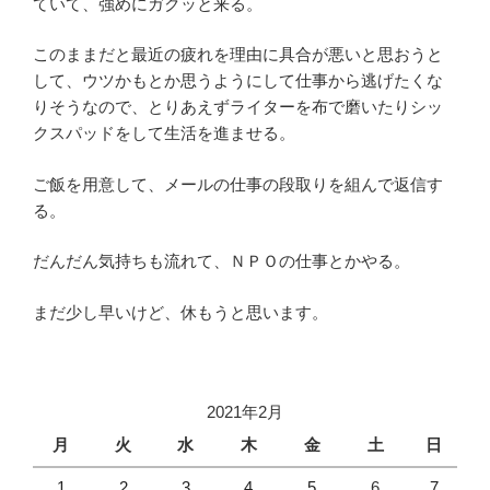
ていて、強めにガクッと来る。
このままだと最近の疲れを理由に具合が悪いと思おうと
して、ウツかもとか思うようにして仕事から逃げたくな
りそうなので、とりあえずライターを布で磨いたりシッ
クスパッドをして生活を進ませる。
ご飯を用意して、メールの仕事の段取りを組んで返信す
る。
だんだん気持ちも流れて、ＮＰＯの仕事とかやる。
まだ少し早いけど、休もうと思います。
2021年2月
月
火
水
木
金
土
日
1
2
3
4
5
6
7