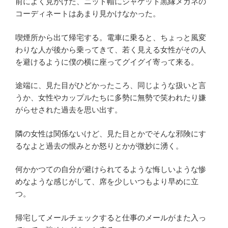
前によく見かけた、ニット帽にジャケット黒縁メガネの
コーディネートはあまり見かけなかった。
喫煙所から出て帰宅する。電車に乗ると、ちょっと風変
わりな人が後から乗ってきて、若く見える女性がその人
を避けるように僕の横に座ってグイグイ寄って来る。
途端に、見た目がひどかったころ、同じような扱いと言
うか、女性やカップルたちに多勢に無勢で笑われたり嫌
がらせされた過去を思い出す。
隣の女性は関係ないけど、見た目とかでそんな邪険にす
るなよと過去の恨みとか怒りとかが微妙に湧く。
何かかつての自分が避けられてるような悔しいような惨
めなような感じがして、席を少しいつもより早めに立
つ。
帰宅してメールチェックすると仕事のメールがまた入っ