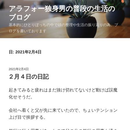
コ
アラフォー独身男の普段の生活の
ン
ブログ
テ
ン
基本的にひとりぼっちの中で頭の整理や生活の振り返りの為、ブ
ツ
ログを書いております
へ
ス
日:
2021年2月4日
キ
ッ
プ
投
2021年2月4日
稿
２月４日の日記
日:
起きてみると疲れはまだ抜け切れてないけど動けば誤魔
化せそうだ。
会社へ着くと父が先に来ていたので、ちょいテンション
上げ目で挨拶する。