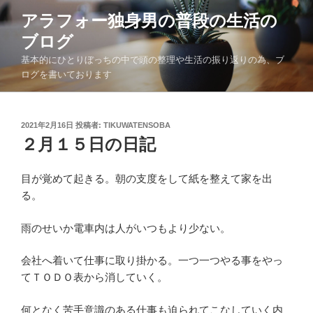
コ
アラフォー独身男の普段の生活の
ン
ブログ
テ
ン
基本的にひとりぼっちの中で頭の整理や生活の振り返りの為、ブ
ツ
ログを書いております
へ
ス
キ
投
2021年2月16日
投稿者:
TIKUWATENSOBA
稿
２月１５日の日記
ッ
日:
プ
目が覚めて起きる。朝の支度をして紙を整えて家を出
る。
雨のせいか電車内は人がいつもより少ない。
会社へ着いて仕事に取り掛かる。一つ一つやる事をやっ
てＴＯＤＯ表から消していく。
何となく苦手意識のある仕事も迫られてこなしていく内