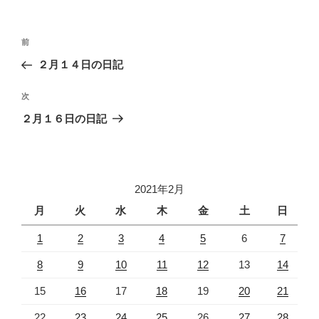
投
過
前
稿
去
２月１４日の日記
ナ
の
ビ
投
次
次
稿
ゲ
の
２月１６日の日記
投
ー
稿
シ
ョ
2021年2月
ン
月
火
水
木
金
土
日
1
2
3
4
5
6
7
8
9
10
11
12
13
14
15
16
17
18
19
20
21
22
23
24
25
26
27
28