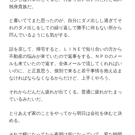
独身貴族だ。
と書いててまた思ったのが、自分にダメ出しし過ぎてそ
れのダメ出しをしての繰り返しで勝手に何もない所から
凹んでいるようにも気がする。
話を戻して、帰宅すると、ＬＩＮＥで知り合いの方から
不動産の悩みが来ていたので返事をする。ＮＰＯのメー
ルも来ていたので返す。全体メールで流してくれればい
いのに、と正直思う。個別で来ると若干事情を抱え込ま
なければならなくなるからだけど、上手くやろう。
それからだんだん疲れが出てくる。普通に疲れがたまっ
ているみたいだ。
とりあえず家のことをやってから明日は会社を休むと決
める。
それで横になってたら夜明け前になっていて、変な時間