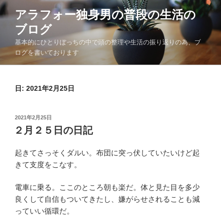
コ
アラフォー独身男の普段の生活の
ン
ブログ
テ
ン
基本的にひとりぼっちの中で頭の整理や生活の振り返りの為、ブ
ツ
ログを書いております
へ
ス
日:
2021年2月25日
キ
ッ
プ
投
2021年2月25日
稿
２月２５日の日記
日:
起きてさっそくダルい。布団に突っ伏していたいけど起
きて支度をこなす。
電車に乗る。ここのところ朝も楽だ。体と見た目を多少
良くして自信もついてきたし、嫌がらせされることも減
っていい循環だ。