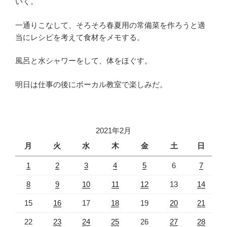
いく。
一通りこなして、そろそろ春夏用の常備菜を作ろうと適
当にレシピを考えて食材をメモする。
風呂と水シャワーをして、体をほぐす。
明日は仕事の後にボーカル教室で楽しみだ。
2021年2月
月
火
水
木
金
土
日
1
2
3
4
5
6
7
8
9
10
11
12
13
14
15
16
17
18
19
20
21
22
23
24
25
26
27
28