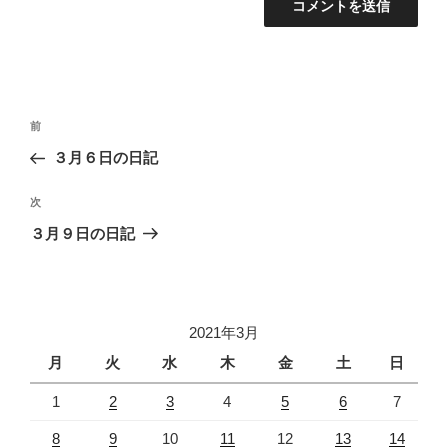
投
過
前
稿
去
３月６日の日記
ナ
の
ビ
投
次
次
稿
ゲ
の
３月９日の日記
投
ー
稿
シ
ョ
2021年3月
ン
月
火
水
木
金
土
日
1
2
3
4
5
6
7
8
9
10
11
12
13
14