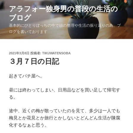
コ
アラフォー独身男の普段の生活の
ン
ブログ
テ
ン
基本的にひとりぼっちの中で頭の整理や生活の振り返りの為、ブ
ツ
ログを書いております
へ
ス
キ
投
2021年3月8日
投稿者:
TIKUWATENSOBA
稿
３月７日の日記
ッ
日:
プ
起きてパチ屋へ。
昼には終わってしまい、日用品などを買い足して帰宅す
る。
途中、近くの梅が散っていたのを見て、多少は一人でも
梅見とか花見とか旅行とかしないとどんどん生活が陳腐
化するなぁと思う。