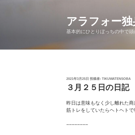
コ
ン
アラフォー独
テ
ン
基本的にひとりぼっちの中で頭
ツ
へ
ス
キ
ッ
プ
投
2021年3月25日
投稿者:
TIKUWATENSOBA
稿
３月２５日の日記
日:
昨日は意味もなく少し離れた商
筋トレをしていたらヘトヘトで
−−−−−−−−