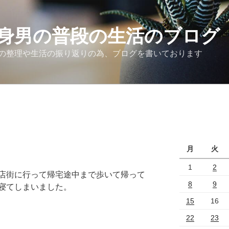
身男の普段の生活のブログ
の整理や生活の振り返りの為、ブログを書いております
月
火
1
2
店街に行って帰宅途中まで歩いて帰って
8
9
寝てしまいました。
15
16
22
23