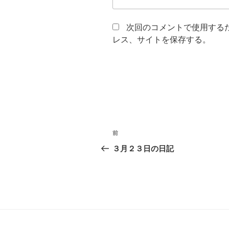
次回のコメントで使用する
レス、サイトを保存する。
投
前
過
稿
去
３月２３日の日記
の
ナ
投
ビ
稿
ゲ
ー