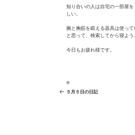
知り合いの人は自宅の一部屋を
しい。
腕と胸筋を鍛える器具は使って
と思って、検索してから寝よう
今日もお疲れ様です。
投
前
過
稿
去
５月５日の日記
の
ナ
投
ビ
稿
ゲ