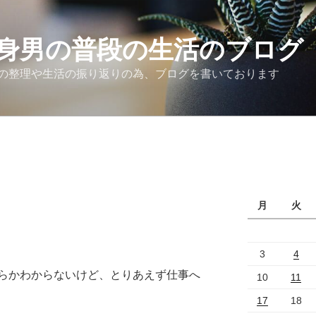
身男の普段の生活のブログ
の整理や生活の振り返りの為、ブログを書いております
月
火
3
4
らかわからないけど、とりあえず仕事へ
10
11
17
18