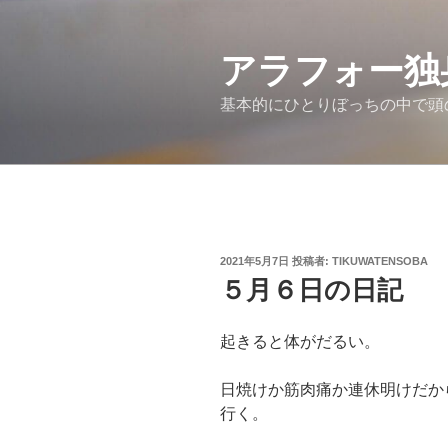
コ
ン
アラフォー独
テ
ン
基本的にひとりぼっちの中で頭
ツ
へ
ス
キ
ッ
プ
投
2021年5月7日
投稿者:
TIKUWATENSOBA
稿
５月６日の日記
日:
起きると体がだるい。
日焼けか筋肉痛か連休明けだか
行く。