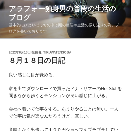
コ
アラフォー独身男の普段の生活の
ン
ブログ
テ
ン
基本的にひとりぼっちの中で頭の整理や生活の振り返りの為、ブ
ツ
ログを書いております
へ
ス
キ
投
2022年8月18日
投稿者:
TIKUWATENSOBA
稿
８月１８日の日記
ッ
日:
プ
良い感じに目が覚める。
家を出てダウンロードで買ったドナ・サマーのHot Stuffを
聞きながら歩くとテンションが良い感じに上がる。
会社へ着いて仕事をする。あまりやることは無い。一人
で仕事は気が楽なんだろうけど、寂しい。
意味もなく出歩いて１００円ショップをプラプラしてい