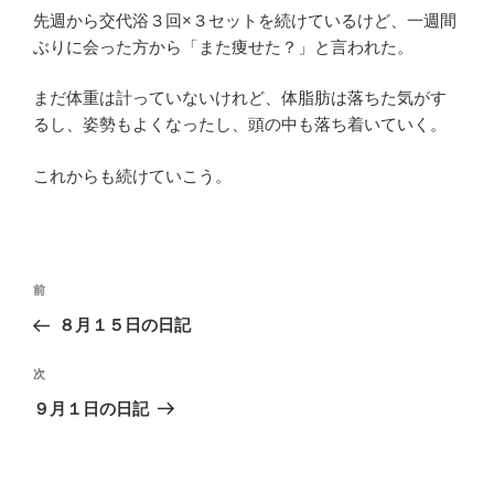
先週から交代浴３回×３セットを続けているけど、一週間
ぶりに会った方から「また痩せた？」と言われた。
まだ体重は計っていないけれど、体脂肪は落ちた気がす
るし、姿勢もよくなったし、頭の中も落ち着いていく。
これからも続けていこう。
投
過
前
稿
去
８月１５日の日記
ナ
の
ビ
投
次
次
稿
ゲ
の
９月１日の日記
投
ー
稿
シ