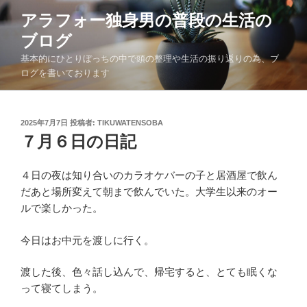
コ
アラフォー独身男の普段の生活の
ン
ブログ
テ
ン
基本的にひとりぼっちの中で頭の整理や生活の振り返りの為、ブ
ツ
ログを書いております
へ
ス
キ
投
2025年7月7日
投稿者:
TIKUWATENSOBA
稿
７月６日の日記
ッ
日:
プ
４日の夜は知り合いのカラオケバーの子と居酒屋で飲ん
だあと場所変えて朝まで飲んでいた。大学生以来のオー
ルで楽しかった。
今日はお中元を渡しに行く。
渡した後、色々話し込んで、帰宅すると、とても眠くな
って寝てしまう。