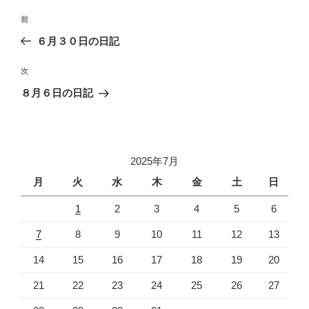
投
過
前
稿
去
６月３０日の日記
ナ
の
ビ
投
次
次
稿
ゲ
の
８月６日の日記
投
ー
稿
シ
ョ
2025年7月
ン
月
火
水
木
金
土
日
1
2
3
4
5
6
7
8
9
10
11
12
13
14
15
16
17
18
19
20
21
22
23
24
25
26
27