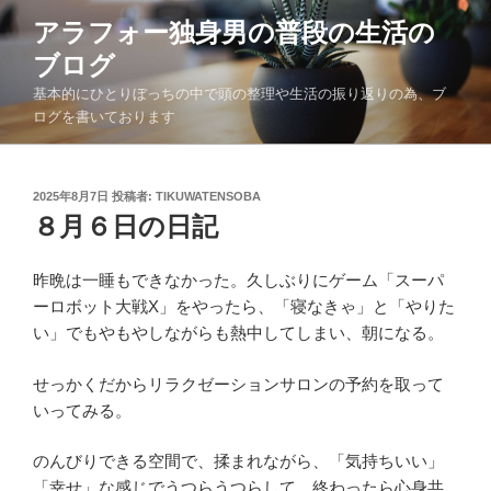
コ
アラフォー独身男の普段の生活の
ン
ブログ
テ
ン
基本的にひとりぼっちの中で頭の整理や生活の振り返りの為、ブ
ツ
ログを書いております
へ
ス
キ
投
2025年8月7日
投稿者:
TIKUWATENSOBA
稿
８月６日の日記
ッ
日:
プ
昨晩は一睡もできなかった。久しぶりにゲーム「スーパ
ーロボット大戦X」をやったら、「寝なきゃ」と「やりた
い」でもやもやしながらも熱中してしまい、朝になる。
せっかくだからリラクゼーションサロンの予約を取って
いってみる。
のんびりできる空間で、揉まれながら、「気持ちいい」
「幸せ」な感じでうつらうつらして、終わったら心身共