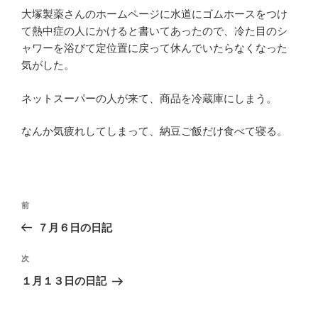
大塚製薬さんのホームページに水道にゴムホースをつけ
て熱中症の人にかけると書いてあったので、冷た目のシ
ャワーを浴びて定位置に戻って休んでいたらなくなった
気がした。
ネットスーパーの人が来て、商品を冷蔵庫にしまう。
なんか気疲れしてしまって、納豆ご飯だけ食べて寝る。
投
過
前
稿
去
７月６日の日記
ナ
の
ビ
投
次
次
稿
ゲ
の
１月１３日の日記
投
ー
稿
シ