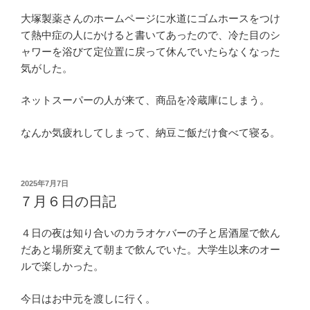
大塚製薬さんのホームページに水道にゴムホースをつけ
て熱中症の人にかけると書いてあったので、冷た目のシ
ャワーを浴びて定位置に戻って休んでいたらなくなった
気がした。
ネットスーパーの人が来て、商品を冷蔵庫にしまう。
なんか気疲れしてしまって、納豆ご飯だけ食べて寝る。
投
2025年7月7日
稿
７月６日の日記
日:
４日の夜は知り合いのカラオケバーの子と居酒屋で飲ん
だあと場所変えて朝まで飲んでいた。大学生以来のオー
ルで楽しかった。
今日はお中元を渡しに行く。