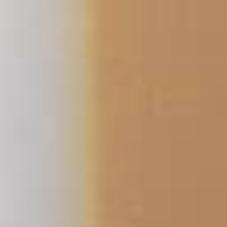
コ
ン
テ
ン
ツ
へ
ス
キ
ッ
プ