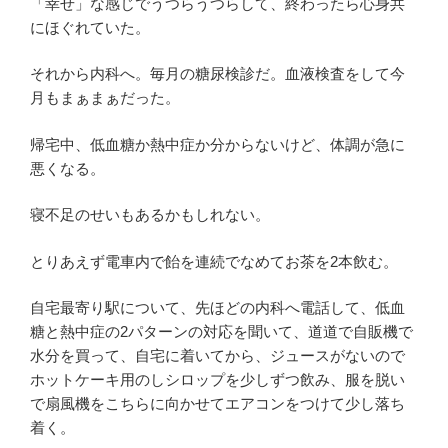
「幸せ」な感じでうつらうつらして、終わったら心身共
にほぐれていた。
それから内科へ。毎月の糖尿検診だ。血液検査をして今
月もまぁまぁだった。
帰宅中、低血糖か熱中症か分からないけど、体調が急に
悪くなる。
寝不足のせいもあるかもしれない。
とりあえず電車内で飴を連続でなめてお茶を2本飲む。
自宅最寄り駅について、先ほどの内科へ電話して、低血
糖と熱中症の2パターンの対応を聞いて、道道で自販機で
水分を買って、自宅に着いてから、ジュースがないので
ホットケーキ用のしシロップを少しずつ飲み、服を脱い
で扇風機をこちらに向かせてエアコンをつけて少し落ち
着く。