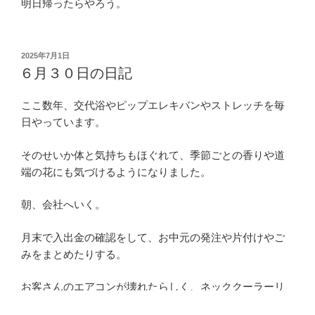
明日帰ったらやろう。
投
2025年7月1日
稿
６月３０日の日記
日:
ここ数年、交代浴やピップエレキバンやストレッチを毎
日やっています。
そのせいか体と気持ちもほぐれて、季節ごとの香りや道
端の花にも気づけるようになりました。
朝、会社へいく。
月末で入出金の確認をして、お中元の発注や片付けやご
みをまとめたりする。
お客さんのエアコンが壊れたらしく、ネッククーラーリ
ング？を買って凍らして差し入れる。