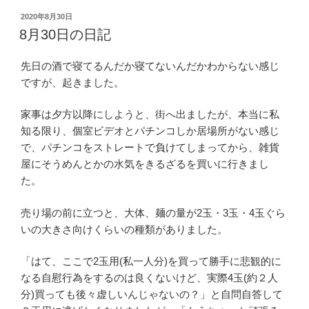
投
2020年8月30日
稿
8月30日の日記
日:
先日の酒で寝てるんだか寝てないんだかわからない感じ
ですが、起きました。
家事は夕方以降にしようと、街へ出ましたが、本当に私
知る限り、個室ビデオとパチンコしか居場所がない感じ
で、パチンコをストレートで負けてしまってから、雑貨
屋にそうめんとかの水気をきるざるを買いに行きまし
た。
売り場の前に立つと、大体、麺の量が2玉・3玉・4玉ぐら
いの大きさ向けくらいの種類がありました。
「はて、ここで2玉用(私一人分)を買って勝手に悲観的に
なる自慰行為をするのは良くないけど、実際4玉(約２人
分)買っても後々虚しいんじゃないの？」と自問自答して