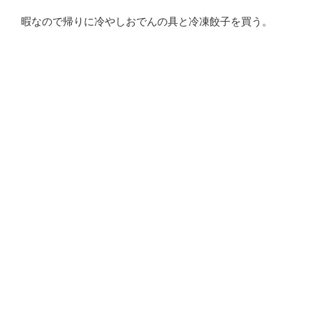
暇なので帰りに冷やしおでんの具と冷凍餃子を買う。
買うものもTODOリストで決めておくとパパッと買える
ので右往左往しないで楽です。
これから家事をやって、のんびりしようと思います。
投
2020年8月28日
稿
8月28日の雑記
日:
朝起きて着替える。前日の内に着るものを用意しておく
と楽です。
会社へ着くと、あらかじめ用意しておいたTODOリスト
の段取りで仕事をこなす。段取りさえ組んでいれば基本
的なルーチンの仕事はサッサとこなせるし、「面倒くさ
いなぁ」とか「後にまわそう」を乗り越えやすいので楽