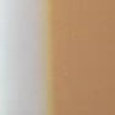
コ
ン
テ
ン
ツ
へ
ス
キ
ッ
プ