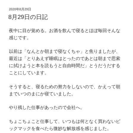
投
2020年8月29日
稿
8月29日の日記
日:
夜中に目が覚める。お酒を飲んで寝るとほぼ毎回そんな
感じです。
以前は「なんとか朝まで寝なくちゃ」と焦りましたが、
最近は「とりあえず睡眠はとったのであとは朝まで思索
に拭けようと本を読もうと自由時間だ」とうだうだする
ことにしています。
そうすると、寝るための努力をしないので、かえって朝
までいつのまにか寝ていました。
やり残した仕事があったので会社へ。
ちょこちょこと仕事して、いつもは何となく買わないビ
ックマックを食べたら微妙な解放感を感じました。