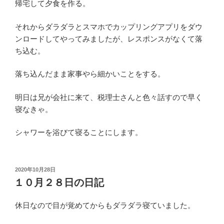
帰宅して夕食を作る。
それからダラダラとスマホでカップリングアプリをダウ
ンロードしてやってみましたが、レスポンスがなくて落
ち込む。
落ち込んだまま家事やら細かいことをする。
明日は兄が会社に来て、税理士さんと色々話すので早く
寝なきゃ。
シャワーを浴びて寝ることにします。
投
2020年10月28日
稿
１０月２８日の日記
日:
休日なので目が覚めてからもダラダラ寝ていました。