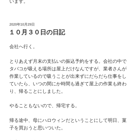
います。
投
2020年10月29日
稿
１０月３０日の日記
日:
会社へ行く。
とりあえず月末の支払いの振込予約をする。会社の中で
タバコが吸える場所は屋上だけなんですが、業者さんが
作業しているので吸うことが出来ずにだらだら仕事をし
ていたら、いつの間にか時間も過ぎて屋上の作業も終わ
り、帰ることにしました。
やることもないので、帰宅する。
帰る途中、母にハロウィンだということにして明日、菓
子を買おうと思いついた。