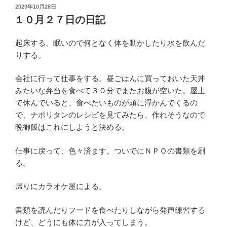
投
2020年10月28日
稿
１０月２７日の日記
日:
起床する。眠いので何となく体を動かしたり水を飲んだ
りする。
会社に行って仕事をする。昼ごはんに買っておいた天丼
みたいな弁当を食べて３０分でまたお腹が空いた。屋上
で休んでいると、食べたいものが頭に浮かんでくるの
で、ナポリタンのレシピを見てみたら、作れそうなので
晩御飯はこれにしようと決める。
仕事に戻って、色々済ます。ついでにＮＰＯの書類を刷
る。
帰りにカラオケ屋による。
書類を読んだりフードを食べたりしながら発声練習する
けど、どうにも体に力が入ってしまう。