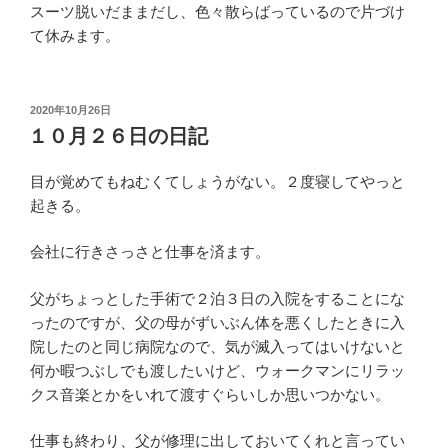
スーツ脱いだままだし、色々散らばっているので片づけ
て休みます。
投
2020年10月26日
稿
１０月２６日の日記
日:
目が覚めてもねむくてしょうがない。２度寝してやっと
起きる。
会社に行きさっさと仕事を済ます。
父がちょっとした手術で２泊３日の入院をすることにな
ったのですが、父の母がずいぶん体を悪くしたときに入
院したのと同じ病院なので、気が滅入ってはいけないと
何か暇つぶしでも渡したいけど、ウォークマンにリラッ
クス音楽とかをいれて渡すぐらいしか思いつかない。
仕事も終わり、父が修理に出しておいてくれと言ってい