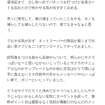
昼頃起きて、少し街へ出てパチンコを打つけど会員カー
ドを忘れたので何かやる気が出ずすぐ止める。
早々に帰宅して、家の溜まっていたことをやる。モノを
減らしても減らしたりないので、捨てなきゃなぁと思
う。
でもやる気が出ず、ネットスーパーの商品が届くまで出
会い系アプリを二つダウンロードしてやってみました。
顔写真をつける前から足跡やらついて、明らかにサクラ
っぽいなーと思いながらいじっているとサクラのマニュ
アルなのかテンプレートなのか似た文言ばかりで僕には
手に負えない２０代前半の方からメッセージやらいっぱ
い来て、ボッーといじっていました。
どうせサクラだろうと決めてかりつつもしかしたらサク
ラじゃないかもしれない女性にターゲットを絞って、無
料ポイント分は臆面もなく笑顔が素敵だのなんだのメッ