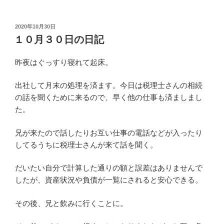
投
2020年10月30日
稿
１０月３０日の日記
日:
昨夜はぐっすり寝れて起床。
出社して月末の処理を済ます。今日は税理士さんの相続
の話を聞くために来るので、早く他の仕事も済ましまし
た。
兄が来たので話したりお互い仕事の電話などが入ったり
してるうちに税理士さんが来て話を聞く。
だいたい自分で計算した通りの額と誤差はありませんで
したが、資産状況や負債が一覧にされると安心できる。
その後、兄と飲みに行くことに。