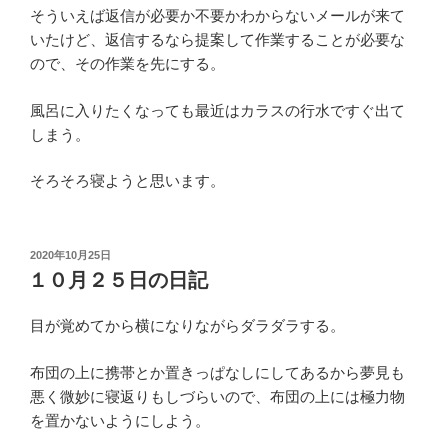
そういえば返信が必要か不要かわからないメールが来て
いたけど、返信するなら提案して作業することが必要な
ので、その作業を先にする。
風呂に入りたくなっても最近はカラスの行水ですぐ出て
しまう。
そろそろ寝ようと思います。
投
2020年10月25日
稿
１０月２５日の日記
日:
目が覚めてから横になりながらダラダラする。
布団の上に携帯とか置きっぱなしにしてあるから夢見も
悪く微妙に寝返りもしづらいので、布団の上には極力物
を置かないようにしよう。