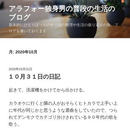
コ
アラフォー独身男の普段の生活の
ン
ブログ
テ
ン
基本的にひとりぼっちの中で頭の整理や生活の振り返りの為、ブ
ツ
ログを書いております
へ
ス
月:
2020年10月
キ
ッ
プ
投
2020年10月31日
稿
１０月３１日の日記
日:
起きて、洗濯機をかけてから出かける。
カラオケに行くと隣の人がおそらくヒトカラで上手い上
に年代が同じかと思うような選曲をしていたので、つら
れてデンモクでカテゴリ分けされている９０年代の歌を
歌う。