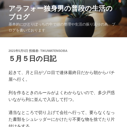
コ
アラフォー独身男の普段の生活の
ン
ブログ
テ
ン
基本的にひとりぼっちの中で頭の整理や生活の振り返りの為、ブ
ツ
ログを書いております
へ
ス
キ
投
2021年5月5日
投稿者:
TIKUWATENSOBA
稿
５月５日の日記
ッ
日:
プ
起きて、月と日がゾロ目で連休最終日だから朝からパチ
屋へ行く。
列を作るときのルールがよくわからないので、多少戸惑
いながら列に並んで入店して打つ。
適当なところで切り上げて会社へ行って、要らなくなっ
た書類をシュレッダーにかけたり不要な物を捨てたり片
付けをする。