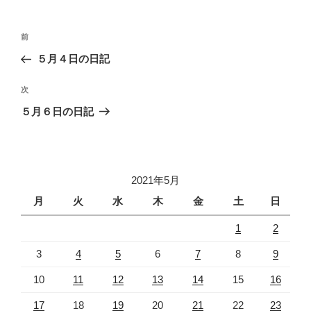
投
過
前
稿
去
５月４日の日記
ナ
の
ビ
投
次
次
稿
ゲ
の
５月６日の日記
投
ー
稿
シ
ョ
2021年5月
ン
月
火
水
木
金
土
日
1
2
3
4
5
6
7
8
9
10
11
12
13
14
15
16
17
18
19
20
21
22
23