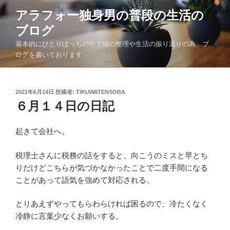
コ
アラフォー独身男の普段の生活の
ン
ブログ
テ
ン
基本的にひとりぼっちの中で頭の整理や生活の振り返りの為、ブ
ツ
ログを書いております
へ
ス
キ
投
2021年6月14日
投稿者:
TIKUWATENSOBA
稿
６月１４日の日記
ッ
日:
プ
起きて会社へ。
税理士さんに税務の話をすると、向こうのミスと早とち
りだけどこちらが気づかなかったことで二度手間になる
ことがあって語気を強めて対応される。
とりあえずやってもらわらければ困るので、冷たくなく
冷静に言葉少なくお願いする。