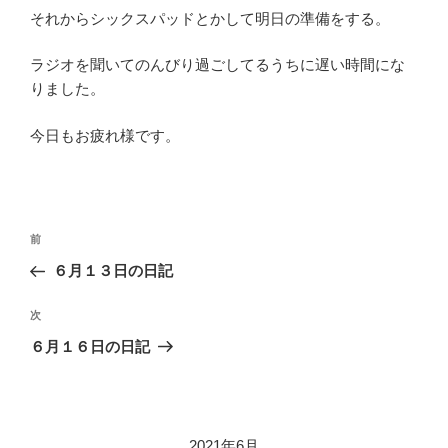
それからシックスパッドとかして明日の準備をする。
ラジオを聞いてのんびり過ごしてるうちに遅い時間にな
りました。
今日もお疲れ様です。
投
過
前
稿
去
６月１３日の日記
ナ
の
ビ
投
次
次
稿
ゲ
の
６月１６日の日記
投
ー
稿
シ
ョ
2021年6月