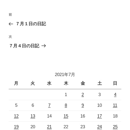
投
過
前
稿
去
７月１日の日記
ナ
の
ビ
投
次
次
稿
ゲ
の
７月４日の日記
投
ー
稿
シ
ョ
2021年7月
ン
月
火
水
木
金
土
日
1
2
3
4
5
6
7
8
9
10
11
12
13
14
15
16
17
18
19
20
21
22
23
24
25