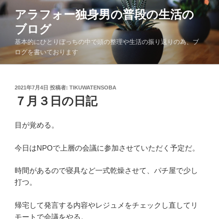
コ
アラフォー独身男の普段の生活の
ン
ブログ
テ
ン
基本的にひとりぼっちの中で頭の整理や生活の振り返りの為、ブ
ツ
ログを書いております
へ
ス
キ
投
2021年7月4日
投稿者:
TIKUWATENSOBA
稿
７月３日の日記
ッ
日:
プ
目が覚める。
今日はNPOで上層の会議に参加させていただく予定だ。
時間があるので寝具など一式乾燥させて、パチ屋で少し
打つ。
帰宅して発言する内容やレジュメをチェックし直してリ
モートで会議をやる。