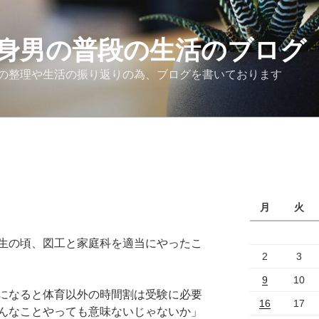
身男の普段の生活のブログ
の整理や生活の振り返りの為、ブログを書いております
月
火
生の頃、図工と家庭科を適当にやったこ
2
3
9
10
になると体育以外の時間割は受験に必要
16
17
んなことやっても意味ないじゃないか」