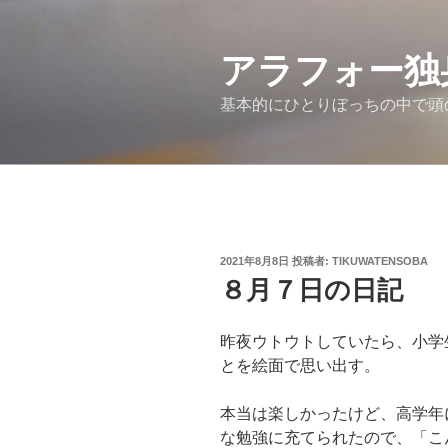
コ
ン
アラフォー独
テ
ン
基本的にひとりぼっちの中で頭
ツ
へ
ス
キ
ッ
プ
投
2021年8月8日
投稿者:
TIKUWATENSOBA
稿
８月７日の日記
日:
昨夜ウトウトしていたら、小学
とを絵面で思い出す。
本当は楽しかったけど、高学年
な勉強に充てられたので、「こ