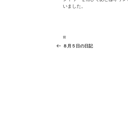
いました。
投
前
過
稿
去
８月５日の日記
の
ナ
投
ビ
稿
ゲ
ー
シ
ョ
ン