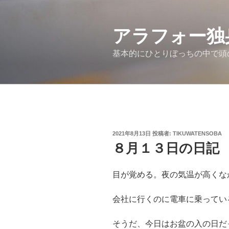
コ
ン
アラフォー独
テ
ン
基本的にひとりぼっちの中で頭
ツ
へ
ス
キ
ッ
プ
投
2021年8月13日
投稿者:
TIKUWATENSOBA
稿
８月１３日の日記
日:
目が覚める。夜の気温が高くな
会社に行くのに電車に乗ってい
そうだ、今日はお盆の入の日だ