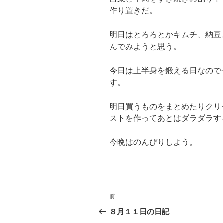
作り置きだ。
明日はとろろとかキムチ、納豆
んでみようと思う。
今日は上半身を鍛える日なので
す。
明日買うものをまとめたりクリ
ストを作ってあとはダラダラす
今晩はのんびりしよう。
投
前
過
稿
去
８月１１日の日記
の