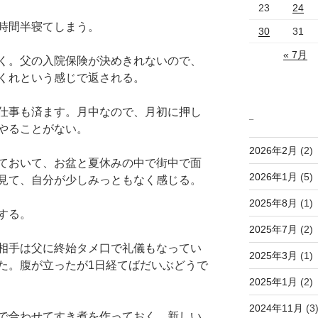
23
24
時間半寝てしまう。
30
31
« 7月
く。父の入院保険が決めきれないので、
くれという感じで返される。
仕事も済ます。月中なので、月初に押し
_
やることがない。
2026年2月
(2)
ておいて、お盆と夏休みの中で街中で面
2026年1月
(5)
見て、自分が少しみっともなく感じる。
2025年8月
(1)
する。
2025年7月
(2)
相手は父に終始タメ口で礼儀もなってい
2025年3月
(1)
た。腹が立ったが1日経てばだいぶどうで
2025年1月
(2)
2024年11月
(3
で合わせてすき煮を作っておく。新しい