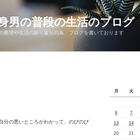
身男の普段の生活のブログ
の整理や生活の振り返りの為、ブログを書いております
月
火
6
7
自分の悪いところがわかって、のびのび
13
14
20
21