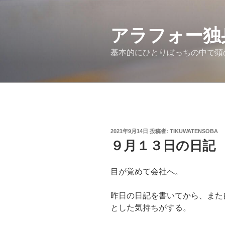
コ
ン
アラフォー独
テ
ン
基本的にひとりぼっちの中で頭
ツ
へ
ス
キ
ッ
プ
投
2021年9月14日
投稿者:
TIKUWATENSOBA
稿
９月１３日の日記
日:
目が覚めて会社へ。
昨日の日記を書いてから、また
とした気持ちがする。