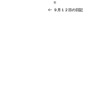
投
前
過
稿
去
９月１２日の日記
の
ナ
投
ビ
稿
ゲ
ー
シ
ョ
ン