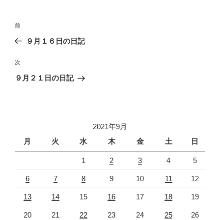
投
過
前
稿
去
９月１６日の日記
ナ
の
ビ
投
次
次
稿
ゲ
の
９月２１日の日記
投
ー
稿
シ
ョ
2021年9月
ン
月
火
水
木
金
土
日
1
2
3
4
5
6
7
8
9
10
11
12
13
14
15
16
17
18
19
20
21
22
23
24
25
26