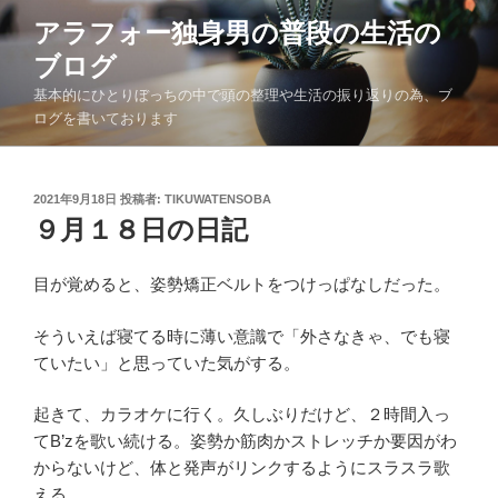
コ
アラフォー独身男の普段の生活の
ン
ブログ
テ
ン
基本的にひとりぼっちの中で頭の整理や生活の振り返りの為、ブ
ツ
ログを書いております
へ
ス
キ
投
2021年9月18日
投稿者:
TIKUWATENSOBA
稿
９月１８日の日記
ッ
日:
プ
目が覚めると、姿勢矯正ベルトをつけっぱなしだった。
そういえば寝てる時に薄い意識で「外さなきゃ、でも寝
ていたい」と思っていた気がする。
起きて、カラオケに行く。久しぶりだけど、２時間入っ
てB’zを歌い続ける。姿勢か筋肉かストレッチか要因がわ
からないけど、体と発声がリンクするようにスラスラ歌
える。