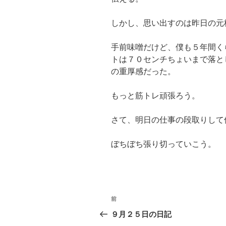
しかし、思い出すのは昨日の元
手前味噌だけど、僕も５年間く
トは７０センチちょいまで落と
の重厚感だった。
もっと筋トレ頑張ろう。
さて、明日の仕事の段取りして
ぼちぼち張り切っていこう。
投
前
過
稿
去
９月２５日の日記
の