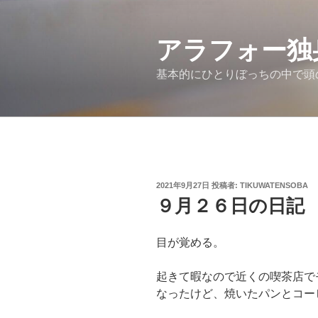
コ
ン
アラフォー独
テ
ン
基本的にひとりぼっちの中で頭
ツ
へ
ス
キ
ッ
プ
投
2021年9月27日
投稿者:
TIKUWATENSOBA
稿
９月２６日の日記
日:
目が覚める。
起きて暇なので近くの喫茶店で
なったけど、焼いたパンとコー