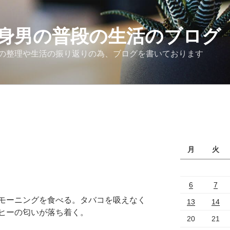
身男の普段の生活のブログ
の整理や生活の振り返りの為、ブログを書いております
月
火
6
7
モーニングを食べる。タバコを吸えなく
13
14
ヒーの匂いが落ち着く。
20
21