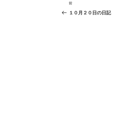
投
前
過
稿
去
１０月２０日の日記
の
ナ
投
ビ
稿
ゲ
ー
シ
ョ
ン