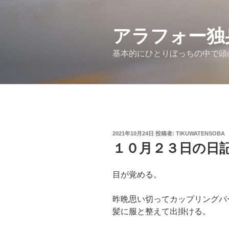
コ
ン
アラフォー独
テ
ン
基本的にひとりぼっちの中で頭
ツ
へ
ス
キ
ッ
プ
投
2021年10月24日
投稿者:
TIKUWATENSOBA
稿
１０月２３日の日
日:
目が覚める。
昨晩思い切ってカップリングパ
髪に服と整えて出掛ける。