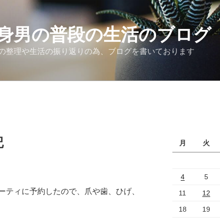
身男の普段の生活のブログ
の整理や生活の振り返りの為、ブログを書いております
記
月
火
4
5
ーティに予約したので、爪や歯、ひげ、
11
12
18
19