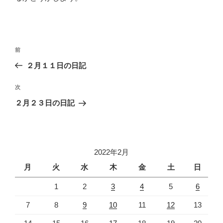
投
過
前
稿
去
２月１１日の日記
ナ
の
ビ
投
次
次
稿
ゲ
の
２月２３日の日記
投
ー
稿
シ
ョ
2022年2月
ン
月
火
水
木
金
土
日
1
2
3
4
5
6
7
8
9
10
11
12
13