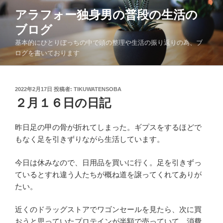
コ
アラフォー独身男の普段の生活の
ン
ブログ
テ
ン
基本的にひとりぼっちの中で頭の整理や生活の振り返りの為、ブ
ツ
ログを書いております
へ
ス
キ
投
2022年2月17日
投稿者:
TIKUWATENSOBA
稿
２月１６日の日記
ッ
日:
プ
昨日足の甲の骨が折れてしまった。ギプスをするほどで
もなく足を引きずりながら生活しています。
今日は休みなので、日用品を買いに行く。足を引きずっ
ているとすれ違う人たちが概ね道を譲ってくれてありが
たい。
近くのドラッグストアでワゴンセールを見たら、次に買
おうと思っていたプロテインが半額で売っていて、消費