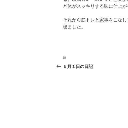
ど体がスッキリする味に仕上が
それから筋トレと家事をこなし
寝ました。
投
前
過
稿
去
５月１日の日記
の
ナ
投
ビ
稿
ゲ
ー
シ