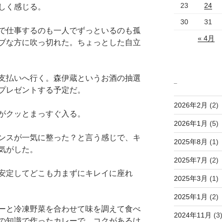
23
24
しく感じる。
30
31
で仕事するのも一人でずっといるのも孤
« 4月
ブな方に吹っ切れた。ちょっとした自立
支払いへ行く。森伊蔵というお酒の抽選
_
プレゼントする予定だ。
2026年2月
(2)
がクッとまっすぐ入る。
2026年1月
(5)
ンスが一気に整った？と言う感じで、キ
2025年8月
(1)
気がした。
2025年7月
(2)
安定してどこも力まずにキレイに座れ
2025年3月
(1)
2025年1月
(2)
ーと冷凍野菜を合わせて味を調えて食べ
2024年11月
(3
の知識で作ったカレーで、コクがあるけ