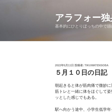
コ
ン
アラフォー独
テ
ン
基本的にひとりぼっちの中で頭
ツ
へ
ス
キ
ッ
プ
投
2022年5月11日
投稿者:
TIKUWATENSOBA
稿
５月１０日の日記
日:
朝起きると体が筋肉痛で微妙に
筋トレと一緒に体をほぐして姿
ッとした感じでもある。
駅へ向かう途中、小学生低学年