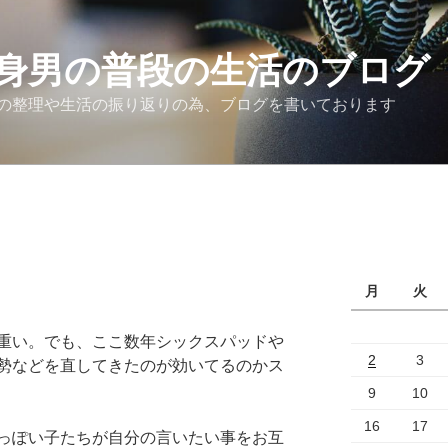
身男の普段の生活のブログ
の整理や生活の振り返りの為、ブログを書いております
月
火
重い。でも、ここ数年シックスパッドや
2
3
勢などを直してきたのが効いてるのかス
9
10
16
17
っぽい子たちが自分の言いたい事をお互