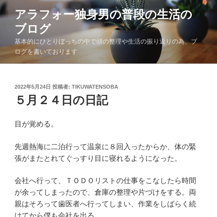
コ
アラフォー独身男の普段の生活の
ン
ブログ
テ
ン
基本的にひとりぼっちの中で頭の整理や生活の振り返りの為、ブ
ツ
ログを書いております
へ
ス
キ
投
2022年5月24日
投稿者:
TIKUWATENSOBA
稿
５月２４日の日記
ッ
日:
プ
目が覚める。
先週熱海に二泊行って温泉に８回入ったからか、体の緊
張がまたとれてぐっすり目に寝れるようになった。
会社へ行って、ＴＯＤＯリストの仕事をこなしたら時間
が余ってしまったので、倉庫の整理や片づけをする。両
親はそろって歯医者へ行ってしまい、作業をしばらく続
けてから僕も会社を出る。