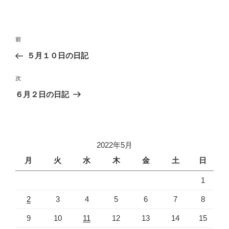
投
過
前
稿
去
５月１０日の日記
ナ
の
ビ
投
次
次
稿
ゲ
の
６月２日の日記
投
ー
稿
シ
ョ
2022年5月
ン
月
火
水
木
金
土
日
1
2
3
4
5
6
7
8
9
10
11
12
13
14
15