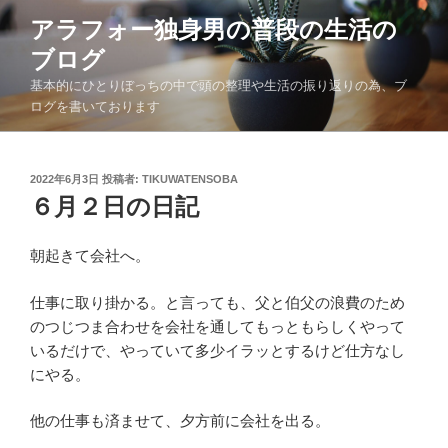
コ
アラフォー独身男の普段の生活の
ン
ブログ
テ
ン
基本的にひとりぼっちの中で頭の整理や生活の振り返りの為、ブ
ツ
ログを書いております
へ
ス
キ
投
2022年6月3日
投稿者:
TIKUWATENSOBA
稿
６月２日の日記
ッ
日:
プ
朝起きて会社へ。
仕事に取り掛かる。と言っても、父と伯父の浪費のため
のつじつま合わせを会社を通してもっともらしくやって
いるだけで、やっていて多少イラッとするけど仕方なし
にやる。
他の仕事も済ませて、夕方前に会社を出る。