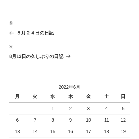
投
過
前
稿
去
５月２４日の日記
ナ
の
ビ
投
次
次
稿
ゲ
の
8月13日の久しぶりの日記
投
ー
稿
シ
ョ
2022年6月
ン
月
火
水
木
金
土
日
1
2
3
4
5
6
7
8
9
10
11
12
13
14
15
16
17
18
19