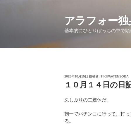
コ
ン
アラフォー独
テ
ン
基本的にひとりぼっちの中で頭
ツ
へ
ス
キ
ッ
プ
投
2023年10月15日
投稿者:
TIKUWATENSOBA
稿
１０月１４日の日
日:
久しぶりの二連休だ。
朝一でパチンコに行って、打っ
る。