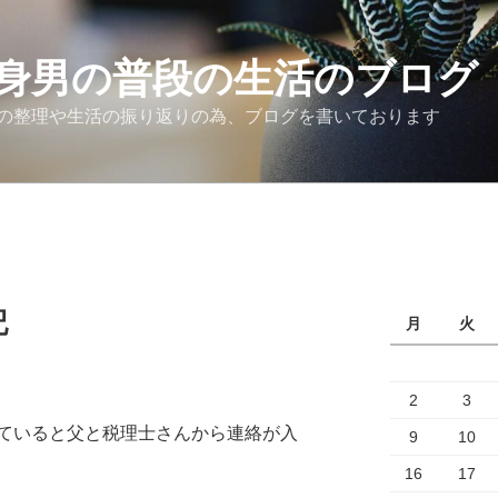
身男の普段の生活のブログ
の整理や生活の振り返りの為、ブログを書いております
記
月
火
2
3
ていると父と税理士さんから連絡が入
9
10
16
17