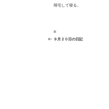
帰宅して寝る。
投
前
過
稿
去
９月２０日の日記
の
ナ
投
ビ
稿
ゲ
ー
シ
ョ
ン