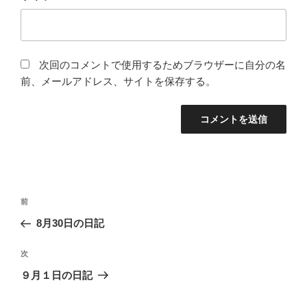
次回のコメントで使用するためブラウザーに自分の名
前、メールアドレス、サイトを保存する。
投
過
前
稿
去
8月30日の日記
ナ
の
ビ
投
次
次
稿
ゲ
の
９月１日の日記
投
ー
稿