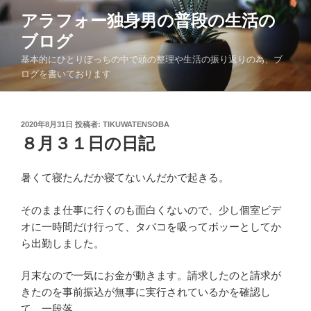
コ
アラフォー独身男の普段の生活の
ン
ブログ
テ
ン
基本的にひとりぼっちの中で頭の整理や生活の振り返りの為、ブ
ツ
ログを書いております
へ
ス
キ
投
2020年8月31日
投稿者:
TIKUWATENSOBA
稿
８月３１日の日記
ッ
日:
プ
暑くて寝たんだか寝てないんだかで起きる。
そのまま仕事に行くのも面白くないので、少し個室ビデ
オに一時間だけ行って、タバコを吸ってボッーとしてか
ら出勤しました。
月末なので一気にお金が動きます。請求したのと請求が
きたのを事前振込が無事に実行されているかを確認し
て、一段落。