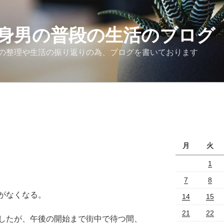
身男の普段の生活のブログ
の整理や生活の振り返りの為、ブログを書いております
月
火
1
7
8
がなくなる。
14
15
21
22
したが、午後の開始まで街中で待つ間、