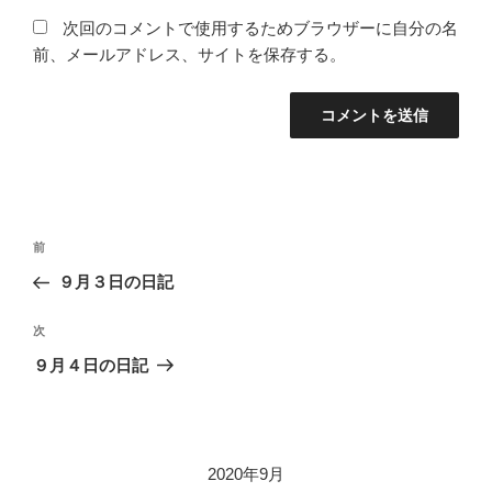
次回のコメントで使用するためブラウザーに自分の名
前、メールアドレス、サイトを保存する。
投
過
前
稿
去
９月３日の日記
ナ
の
ビ
投
次
次
稿
ゲ
の
９月４日の日記
投
ー
稿
シ
ョ
2020年9月
ン