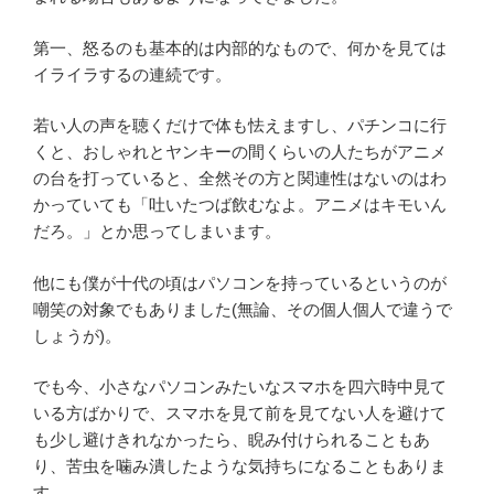
第一、怒るのも基本的は内部的なもので、何かを見ては
イライラするの連続です。
若い人の声を聴くだけで体も怯えますし、パチンコに行
くと、おしゃれとヤンキーの間くらいの人たちがアニメ
の台を打っていると、全然その方と関連性はないのはわ
かっていても「吐いたつば飲むなよ。アニメはキモいん
だろ。」とか思ってしまいます。
他にも僕が十代の頃はパソコンを持っているというのが
嘲笑の対象でもありました(無論、その個人個人で違うで
しょうが)。
でも今、小さなパソコンみたいなスマホを四六時中見て
いる方ばかりで、スマホを見て前を見てない人を避けて
も少し避けきれなかったら、睨み付けられることもあ
り、苦虫を噛み潰したような気持ちになることもありま
す。