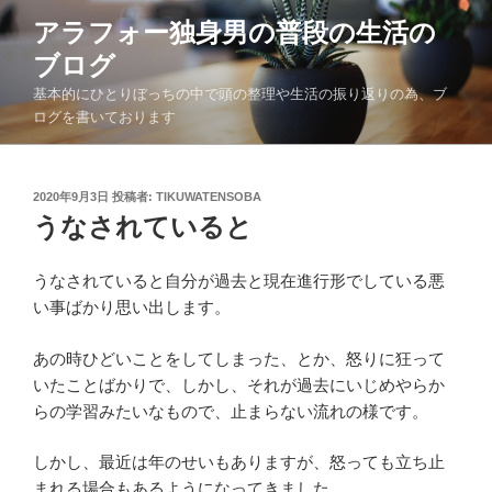
コ
アラフォー独身男の普段の生活の
ン
ブログ
テ
ン
基本的にひとりぼっちの中で頭の整理や生活の振り返りの為、ブ
ツ
ログを書いております
へ
ス
キ
投
2020年9月3日
投稿者:
TIKUWATENSOBA
稿
うなされていると
ッ
日:
プ
うなされていると自分が過去と現在進行形でしている悪
い事ばかり思い出します。
あの時ひどいことをしてしまった、とか、怒りに狂って
いたことばかりで、しかし、それが過去にいじめやらか
らの学習みたいなもので、止まらない流れの様です。
しかし、最近は年のせいもありますが、怒っても立ち止
まれる場合もあるようになってきました。