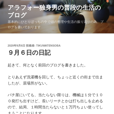
コ
アラフォー独身男の普段の生活の
ン
ブログ
テ
ン
基本的にひとりぼっちの中で頭の整理や生活の振り返りの為、ブ
ツ
ログを書いております
へ
ス
キ
投
2020年9月6日
投稿者:
TIKUWATENSOBA
稿
９月６日の日記
ッ
日:
プ
起きて、何となく前回のブログを書きました。
とりあえず洗濯機を回して、ちょっと近くの街まで出ま
したが、居場所がない。
パチ屋にいても、当たらない限りは、機械は１分で１０
０発打ち出すけど、長いリーチとかは打ち出しを止める
ので、結局、１時間当たらないと１万円ちょい使ってし
まうことになります。