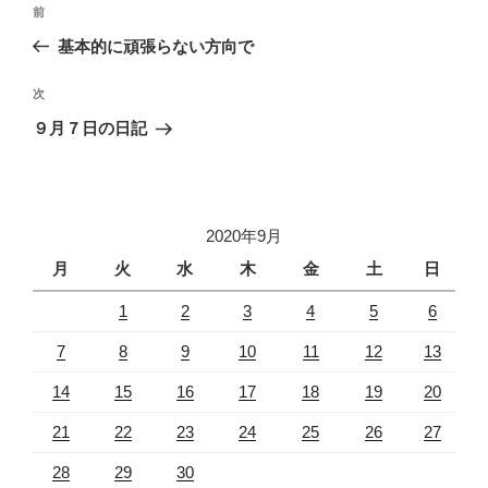
投
過
前
稿
去
基本的に頑張らない方向で
ナ
の
ビ
投
次
次
稿
ゲ
の
９月７日の日記
投
ー
稿
シ
ョ
2020年9月
ン
月
火
水
木
金
土
日
1
2
3
4
5
6
7
8
9
10
11
12
13
14
15
16
17
18
19
20
21
22
23
24
25
26
27
28
29
30