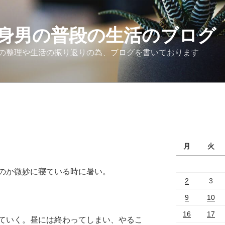
身男の普段の生活のブログ
の整理や生活の振り返りの為、ブログを書いております
月
火
のか微妙に寝ている時に暑い。
2
3
9
10
16
17
ていく。昼には終わってしまい、やるこ