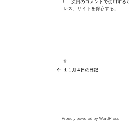
次回のコメントで使用する
レス、サイトを保存する。
投
前
過
稿
去
１１月４日の日記
の
ナ
投
ビ
稿
ゲ
ー
Proudly powered by WordPress
シ