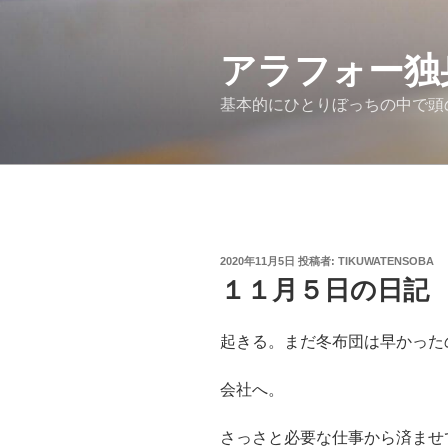
コ
ン
アラフォー独
テ
ン
基本的にひとりぼっちの中で頭
ツ
へ
ス
キ
ッ
プ
投
2020年11月5日
投稿者:
TIKUWATENSOBA
稿
１１月５日の日記
日:
起きる。まだ冬布団は早かった
会社へ。
さっさと必要な仕事から済ませ