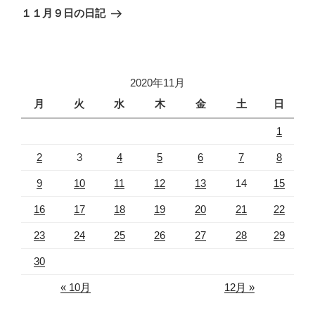
稿
ゲ
の
１１月９日の日記
投
ー
稿
シ
ョ
2020年11月
ン
月
火
水
木
金
土
日
1
2
3
4
5
6
7
8
9
10
11
12
13
14
15
16
17
18
19
20
21
22
23
24
25
26
27
28
29
30
« 10月
12月 »