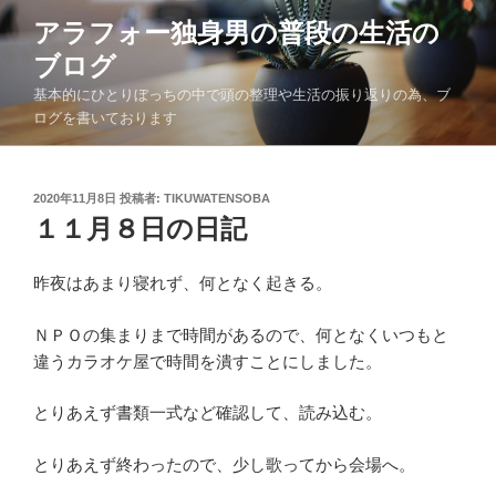
コ
アラフォー独身男の普段の生活の
ン
ブログ
テ
ン
基本的にひとりぼっちの中で頭の整理や生活の振り返りの為、ブ
ツ
ログを書いております
へ
ス
キ
投
2020年11月8日
投稿者:
TIKUWATENSOBA
稿
１１月８日の日記
ッ
日:
プ
昨夜はあまり寝れず、何となく起きる。
ＮＰＯの集まりまで時間があるので、何となくいつもと
違うカラオケ屋で時間を潰すことにしました。
とりあえず書類一式など確認して、読み込む。
とりあえず終わったので、少し歌ってから会場へ。