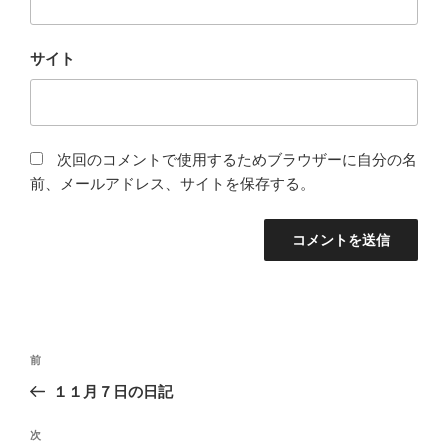
サイト
次回のコメントで使用するためブラウザーに自分の名
前、メールアドレス、サイトを保存する。
投
過
前
稿
去
１１月７日の日記
ナ
の
ビ
投
次
次