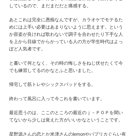
しているので、まだまだだと痛感する。
あとこれは完全に愚痴なんですが、カラオケでモテるた
めには上手い必要はあまりないように思えます。という
か容姿が良ければ歌わないで調子を合わせたり下手な人
を上から目線でからかっている人の方が学生時代はよっ
ぽど人気者です。
と書いて何となく、その時の悔しさをねじ伏せたくて今
でも練習してるのかなとふと思いました。
帰宅して筋トレやシックスパッドをする。
終わって風呂に入って今これを書いています。
最近思うのは、ここのところの最近のｊ－ＰＯＰを聞い
てないから少しは覚えた方がいいかなということです。
星野源さんの恋とか米津さんのlemonやパプリカぐらい有