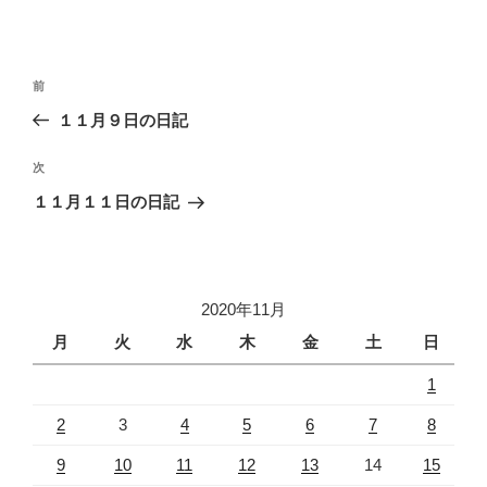
投
過
前
稿
去
１１月９日の日記
ナ
の
ビ
投
次
次
稿
ゲ
の
１１月１１日の日記
投
ー
稿
シ
ョ
2020年11月
ン
月
火
水
木
金
土
日
1
2
3
4
5
6
7
8
9
10
11
12
13
14
15