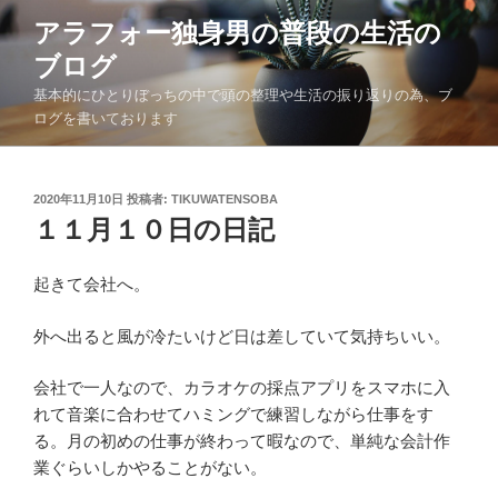
コ
アラフォー独身男の普段の生活の
ン
ブログ
テ
ン
基本的にひとりぼっちの中で頭の整理や生活の振り返りの為、ブ
ツ
ログを書いております
へ
ス
キ
投
2020年11月10日
投稿者:
TIKUWATENSOBA
稿
１１月１０日の日記
ッ
日:
プ
起きて会社へ。
外へ出ると風が冷たいけど日は差していて気持ちいい。
会社で一人なので、カラオケの採点アプリをスマホに入
れて音楽に合わせてハミングで練習しながら仕事をす
る。月の初めの仕事が終わって暇なので、単純な会計作
業ぐらいしかやることがない。