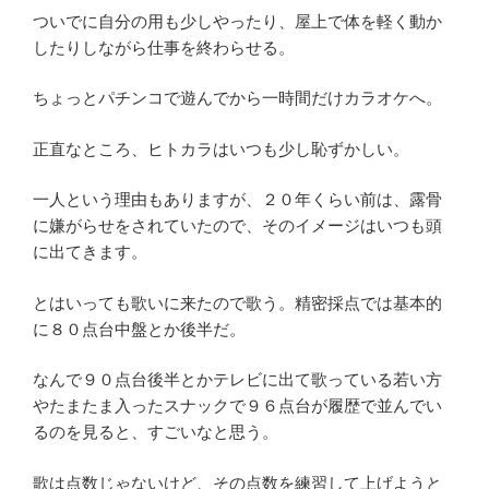
ついでに自分の用も少しやったり、屋上で体を軽く動か
したりしながら仕事を終わらせる。
ちょっとパチンコで遊んでから一時間だけカラオケへ。
正直なところ、ヒトカラはいつも少し恥ずかしい。
一人という理由もありますが、２０年くらい前は、露骨
に嫌がらせをされていたので、そのイメージはいつも頭
に出てきます。
とはいっても歌いに来たので歌う。精密採点では基本的
に８０点台中盤とか後半だ。
なんで９０点台後半とかテレビに出て歌っている若い方
やたまたま入ったスナックで９６点台が履歴で並んでい
るのを見ると、すごいなと思う。
歌は点数じゃないけど、その点数を練習して上げようと