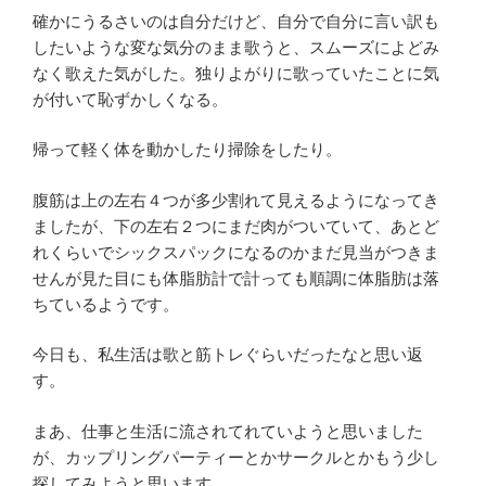
確かにうるさいのは自分だけど、自分で自分に言い訳も
したいような変な気分のまま歌うと、スムーズによどみ
なく歌えた気がした。独りよがりに歌っていたことに気
が付いて恥ずかしくなる。
帰って軽く体を動かしたり掃除をしたり。
腹筋は上の左右４つが多少割れて見えるようになってき
ましたが、下の左右２つにまだ肉がついていて、あとど
れくらいでシックスパックになるのかまだ見当がつきま
せんが見た目にも体脂肪計で計っても順調に体脂肪は落
ちているようです。
今日も、私生活は歌と筋トレぐらいだったなと思い返
す。
まあ、仕事と生活に流されてれていようと思いました
が、カップリングパーティーとかサークルとかもう少し
探してみようと思います。