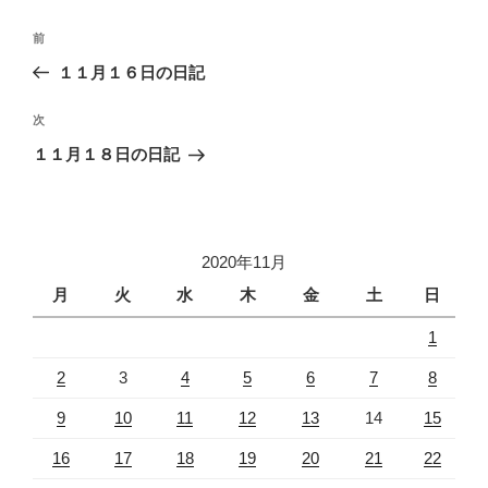
投
過
前
稿
去
１１月１６日の日記
ナ
の
ビ
投
次
次
稿
ゲ
の
１１月１８日の日記
投
ー
稿
シ
ョ
2020年11月
ン
月
火
水
木
金
土
日
1
2
3
4
5
6
7
8
9
10
11
12
13
14
15
16
17
18
19
20
21
22