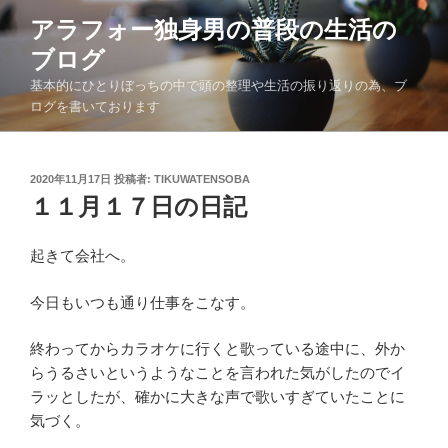
コ
アラフォー独身男の普段の生活の
ン
ブログ
テ
ン
基本的にひとりぼっちの中で頭の整理や生活の振り返りの為、ブ
ツ
ログを書いております
へ
ス
キ
投
2020年11月17日
投稿者:
TIKUWATENSOBA
稿
１１月１７日の日記
ッ
日:
プ
起きて会社へ。
今日もいつも通り仕事をこなす。
終わってからカラオケに行くと歌っている途中に、外か
らうるさいというようなことを言われた気がしたのでイ
ラッとしたが、確かに大きな声で歌いすぎていたことに
気づく。