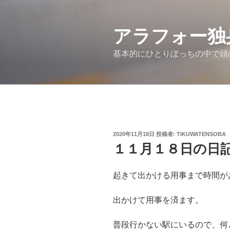
コ
ン
アラフォー独
テ
ン
基本的にひとりぼっちの中で頭
ツ
へ
ス
キ
ッ
プ
投
2020年11月18日
投稿者:
TIKUWATENSOBA
稿
１１月１８日の日
日:
起きて出かける用事まで時間が
出かけて用事を済ます。
普段行かない駅にいるので、何