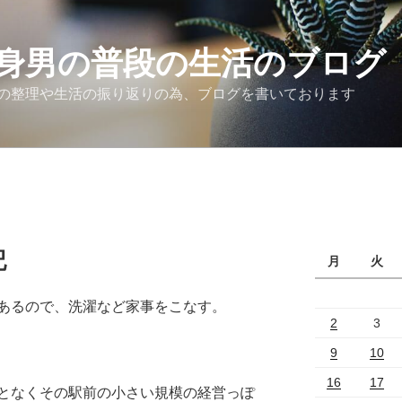
身男の普段の生活のブログ
の整理や生活の振り返りの為、ブログを書いております
記
月
火
あるので、洗濯など家事をこなす。
2
3
9
10
16
17
となくその駅前の小さい規模の経営っぽ