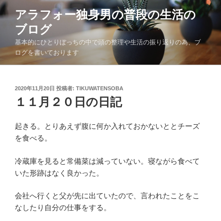
コ
アラフォー独身男の普段の生活の
ン
ブログ
テ
ン
基本的にひとりぼっちの中で頭の整理や生活の振り返りの為、ブ
ツ
ログを書いております
へ
ス
キ
投
2020年11月20日
投稿者:
TIKUWATENSOBA
稿
１１月２０日の日記
ッ
日:
プ
起きる。とりあえず腹に何か入れておかないととチーズ
を食べる。
冷蔵庫を見ると常備菜は減っていない。寝ながら食べて
いた形跡はなく良かった。
会社へ行くと父が先に出ていたので、言われたことをこ
なしたり自分の仕事をする。