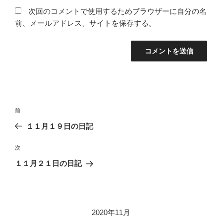
次回のコメントで使用するためブラウザーに自分の名
前、メールアドレス、サイトを保存する。
投
過
前
稿
去
１１月１９日の日記
ナ
の
ビ
投
次
次
稿
ゲ
の
１１月２１日の日記
投
ー
稿
シ
ョ
2020年11月
ン