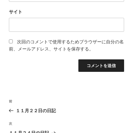
サイト
次回のコメントで使用するためブラウザーに自分の名
前、メールアドレス、サイトを保存する。
投
過
前
稿
去
１１月２２日の日記
ナ
の
ビ
投
次
次
稿
ゲ
の
１１月２４日の日記