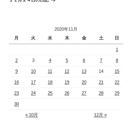
投
ー
稿
シ
ョ
2020年11月
ン
月
火
水
木
金
土
日
1
2
3
4
5
6
7
8
9
10
11
12
13
14
15
16
17
18
19
20
21
22
23
24
25
26
27
28
29
30
« 10月
12月 »