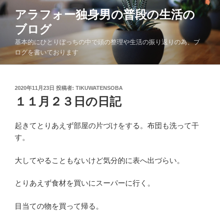
コ
アラフォー独身男の普段の生活の
ン
ブログ
テ
ン
基本的にひとりぼっちの中で頭の整理や生活の振り返りの為、ブ
ツ
ログを書いております
へ
ス
キ
投
2020年11月23日
投稿者:
TIKUWATENSOBA
稿
１１月２３日の日記
ッ
日:
プ
起きてとりあえず部屋の片づけをする。布団も洗って干
す。
大してやることもないけど気分的に表へ出づらい。
とりあえず食材を買いにスーパーに行く。
目当ての物を買って帰る。