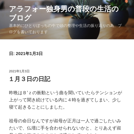
コ
アラフォー独身男の普段の生活の
ン
ブログ
テ
ン
基本的にひとりぼっちの中で頭の整理や生活の振り返りの為、ブ
ツ
ログを書いております
へ
ス
日:
2021年1月3日
キ
ッ
プ
投
2021年1月3日
稿
１月３日の日記
日:
昨晩はＢ’ｚの衝動という曲を聞いていたらテンションが
上がって聞き続けている内に４時を過ぎてしまい、少し
寝て起きることにしました。
祖母の命日なんですが叔母が正月は一人で過ごしたいみ
たいで、仏壇に手を合わせられないかと、とりあえず叔