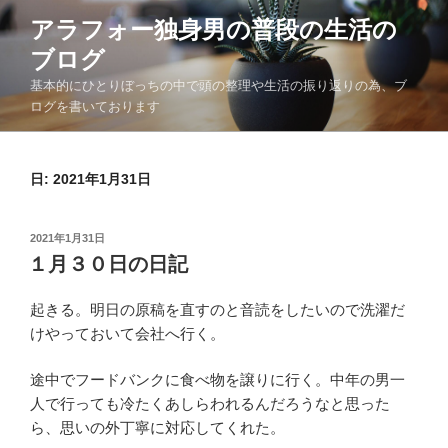
コ
アラフォー独身男の普段の生活の
ン
ブログ
テ
ン
基本的にひとりぼっちの中で頭の整理や生活の振り返りの為、ブ
ツ
ログを書いております
へ
ス
日:
2021年1月31日
キ
ッ
プ
投
2021年1月31日
稿
１月３０日の日記
日:
起きる。明日の原稿を直すのと音読をしたいので洗濯だ
けやっておいて会社へ行く。
途中でフードバンクに食べ物を譲りに行く。中年の男一
人で行っても冷たくあしらわれるんだろうなと思った
ら、思いの外丁寧に対応してくれた。