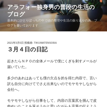
コ
アラフォー独身男の普段の生活の
ン
ブログ
テ
ン
基本的にひとりぼっちの中で頭の整理や生活の振り返りの為、ブ
ツ
ログを書いております
へ
ス
キ
投
2021年3月5日
投稿者:
TIKUWATENSOBA
稿
３月４日の日記
ッ
日:
プ
起きたらＮＰＯの全体メールで僕にくぎを刺すメールが
届いていた。
多少のあれはあっても僕の欠点を的を得た内容で、言い
訳も自分に向けてでさえ出来ないのでモヤモヤしながら
会社へ。
モヤモヤしながら仕事をして、内容の言葉尻を掴んで皮
肉めいたことを返そうかと思いながらも言葉の伝えよう