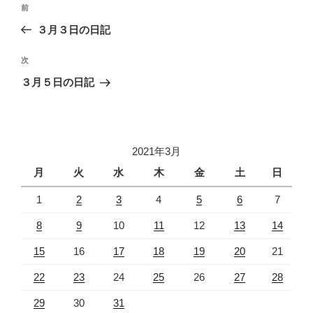
投
過
前
稿
去
３月３日の日記
ナ
の
ビ
投
次
次
稿
ゲ
の
３月５日の日記
投
ー
稿
シ
ョ
2021年3月
ン
月
火
水
木
金
土
日
1
2
3
4
5
6
7
8
9
10
11
12
13
14
15
16
17
18
19
20
21
22
23
24
25
26
27
28
29
30
31