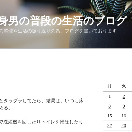
身男の普段の生活のブログ
の整理や生活の振り返りの為、ブログを書いております
月
火
1
2
とダラダラしてたら、結局は、いつも床
8
9
める。
15
16
ので洗濯機を回したりトイレを掃除したり
22
23