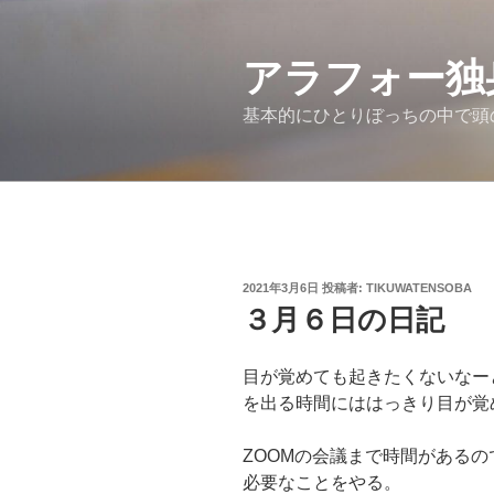
コ
ン
アラフォー独
テ
ン
基本的にひとりぼっちの中で頭
ツ
へ
ス
キ
ッ
プ
投
2021年3月6日
投稿者:
TIKUWATENSOBA
稿
３月６日の日記
日:
目が覚めても起きたくないなー
を出る時間にははっきり目が覚
ZOOMの会議まで時間がある
必要なことをやる。