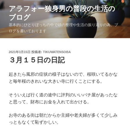
コ
アラフォー独身男の普段の生活の
ン
ブログ
テ
ン
基本的にひとりぼっちの中で頭の整理や生活の振り返りの為、ブ
ツ
ログを書いております
へ
ス
キ
投
2021年3月15日
投稿者:
TIKUWATENSOBA
稿
３月１５日の日記
ッ
日:
プ
起きたら風邪の症状の様子はないので、桜咲いてるかな
と毎年桜のきれいな大きい寺に行くことにする。
そういえば行く道の途中に評判のいいパチ屋があったな
と思って、財布にお金を入れて出かける。
お寺のある街は朝だからか主婦や老夫婦が多くて少しみ
っともなくて恥ずかしい。