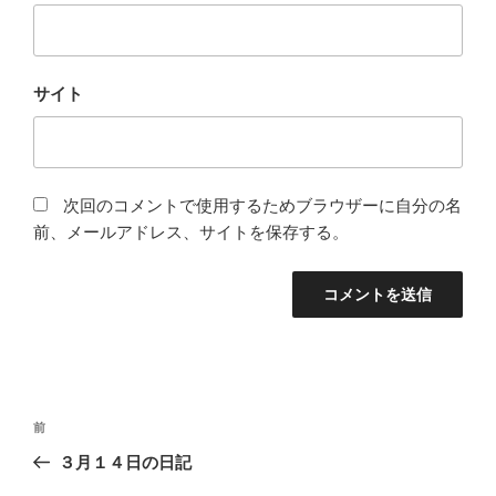
サイト
次回のコメントで使用するためブラウザーに自分の名
前、メールアドレス、サイトを保存する。
投
過
前
稿
去
３月１４日の日記
ナ
の