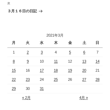
ビ
投
次
次
稿
ゲ
の
３月１６日の日記
投
ー
稿
シ
ョ
2021年3月
ン
月
火
水
木
金
土
日
1
2
3
4
5
6
7
8
9
10
11
12
13
14
15
16
17
18
19
20
21
22
23
24
25
26
27
28
29
30
31
« 2月
4月 »