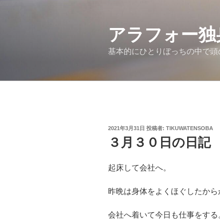
コ
ン
アラフォー独
テ
ン
基本的にひとりぼっちの中で頭
ツ
へ
ス
キ
ッ
プ
投
2021年3月31日
投稿者:
TIKUWATENSOBA
稿
３月３０日の日記
日:
起床して会社へ。
昨晩は身体をよくほぐしたから
会社へ着いて今日も仕事をする