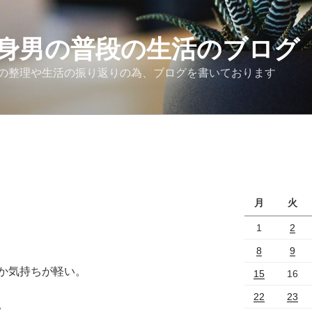
身男の普段の生活のブログ
の整理や生活の振り返りの為、ブログを書いております
月
火
1
2
8
9
か気持ちが軽い。
15
16
22
23
。