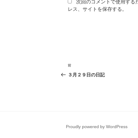
次回のコメントで使用する
レス、サイトを保存する。
投
前
過
稿
去
３月２９日の日記
の
ナ
投
ビ
稿
ゲ
ー
Proudly powered by WordPress
シ