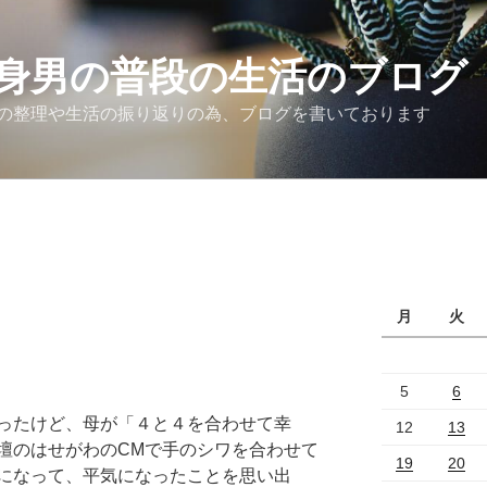
身男の普段の生活のブログ
の整理や生活の振り返りの為、ブログを書いております
月
火
5
6
ったけど、母が「４と４を合わせて幸
12
13
壇のはせがわのCMで手のシワを合わせて
19
20
になって、平気になったことを思い出