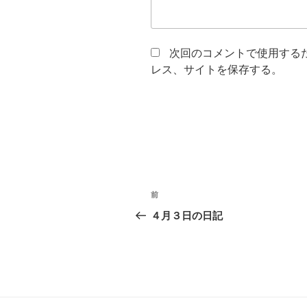
次回のコメントで使用する
レス、サイトを保存する。
投
前
過
稿
去
４月３日の日記
の
ナ
投
ビ
稿
ゲ