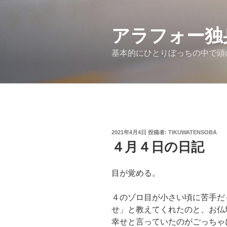
コ
ン
アラフォー独
テ
ン
基本的にひとりぼっちの中で頭
ツ
へ
ス
キ
ッ
プ
投
2021年4月4日
投稿者:
TIKUWATENSOBA
稿
４月４日の日記
日:
目が覚める。
４のゾロ目が小さい頃に苦手だ
せ」と教えてくれたのと、お仏
幸せと言っていたのがごっちゃ