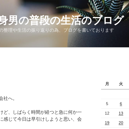
身男の普段の生活のブログ
の整理や生活の振り返りの為、ブログを書いております
月
火
会社へ。
5
6
けど、しばらく時間が経つと急に何か一
12
13
に感じて今日は早引けしようと思い、会
19
20