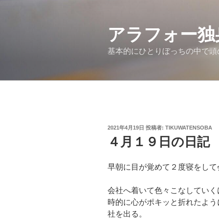
コ
ン
アラフォー独
テ
ン
基本的にひとりぼっちの中で頭
ツ
へ
ス
キ
ッ
プ
投
2021年4月19日
投稿者:
TIKUWATENSOBA
稿
４月１９日の日記
日:
早朝に目が覚めて２度寝をして
会社へ着いて色々こなしていく
時的に心がポキッと折れたよう
社を出る。