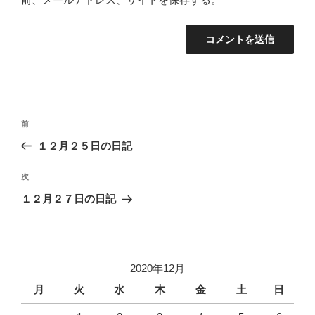
投
過
前
稿
去
１２月２５日の日記
ナ
の
ビ
投
次
次
稿
ゲ
の
１２月２７日の日記
投
ー
稿
シ
ョ
2020年12月
ン
月
火
水
木
金
土
日