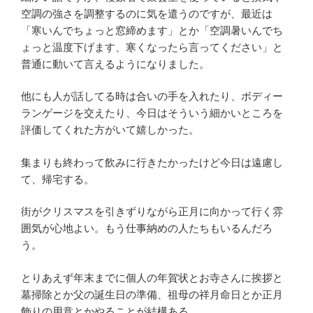
空調の強さを調整するのに気を遣うのですが、最近は
「寒いんでちょっと窓締めます」とか「空調暑いんでち
ょっと温度下げます、寒くなったら言ってください」と
普通に動いて言えるようになりました。
他にも人が話してる時は合いの手を入れたり、ボディー
ランゲージを交えたり、今日はそういう細かいところを
評価してくれた方がいて嬉しかった。
集まりも終わって飲みに行きたかったけど今日は遠慮し
て、帰宅する。
街がクリスマスを引きずりながら正月に向かって行く雰
囲気が心地よい。もう仕事納めの人たちもいるんだろ
う。
とりあえず年末までに個人の年賀状とお寺さんに挨拶と
墓掃除とか父の誕生日の準備、祖母の祥月命日とか正月
飾りの用意とかやることが結構ある。