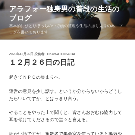
コ
アラフォー独身男の普段の生活の
ン
ブログ
テ
ン
基本的にひとりぼっちの中で頭の整理や生活の振り返りの為、ブ
ツ
ログを書いております
へ
ス
キ
投
2020年12月26日
投稿者:
TIKUWATENSOBA
稿
１２月２６日の日記
ッ
日:
プ
起きてＮＰＯの集まりへ。
運営の意見を少し話す。というか分からないからどうし
たらいいですか、とはっきり言う。
やることをやった上で聞くと、皆さんおおむね協力して
耳を傾けてくださるので堂々と言える。
細かい話ですが、複数名で集会室を使っていると換気や