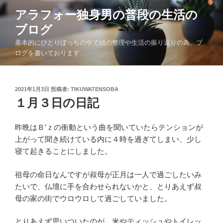
コ
アラフォー独身男の普段の生活の
ン
ブログ
テ
ン
基本的にひとりぼっちの中で頭の整理や生活の振り返りの為、ブ
ツ
ログを書いております
へ
ス
キ
投
2021年1月3日
投稿者:
TIKUWATENSOBA
稿
１月３日の日記
ッ
日:
プ
昨晩はＢ’ｚの衝動という曲を聞いていたらテンションが
上がって聞き続けている内に４時を過ぎてしまい、少し
寝て起きることにしました。
祖母の命日なんですが叔母が正月は一人で過ごしたいみ
たいで、仏壇に手を合わせられないかと、とりあえず叔
母の家の街でウロウロして過ごしていました。
とりあえず思いついたのが、米やティッシュやトイレッ