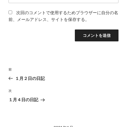
次回のコメントで使用するためブラウザーに自分の名
前、メールアドレス、サイトを保存する。
投
過
前
稿
去
１月２日の日記
ナ
の
ビ
投
次
次
稿
ゲ
の
１月４日の日記
投
ー
稿
シ
ョ