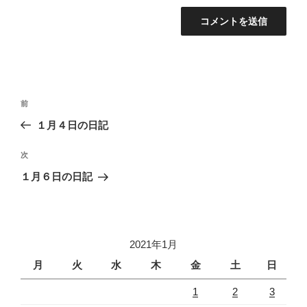
投
過
前
稿
去
１月４日の日記
ナ
の
ビ
投
次
次
稿
ゲ
の
１月６日の日記
投
ー
稿
シ
ョ
2021年1月
ン
月
火
水
木
金
土
日
1
2
3