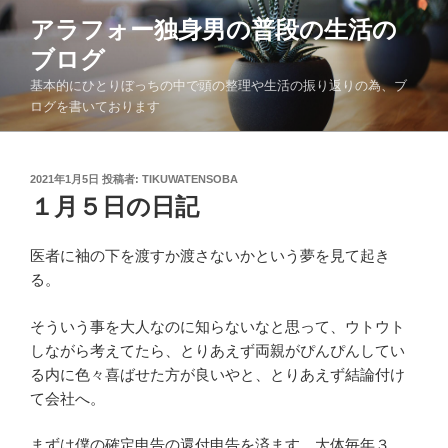
コ
アラフォー独身男の普段の生活の
ン
ブログ
テ
ン
基本的にひとりぼっちの中で頭の整理や生活の振り返りの為、ブ
ツ
ログを書いております
へ
ス
キ
投
2021年1月5日
投稿者:
TIKUWATENSOBA
稿
１月５日の日記
ッ
日:
プ
医者に袖の下を渡すか渡さないかという夢を見て起き
る。
そういう事を大人なのに知らないなと思って、ウトウト
しながら考えてたら、とりあえず両親がぴんぴんしてい
る内に色々喜ばせた方が良いやと、とりあえず結論付け
て会社へ。
まずは僕の確定申告の還付申告を済ます。大体毎年３、