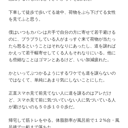
下車して徒歩で歩いてる途中、荷物をぶら下げてる女性
を見てふと思う。
僕はいつもカバンは片手で自分の方に寄せて若干避ける
のに、ブラブラしている人がまっすぐ来て荷物が当たっ
たら怒るということはそれなりにあったし、道を譲れば
かえって若干幅寄せしてくる人もそれなりにいる。他に
も些細なことはゴマンとあるけど、いい加減疲れた。
かといってぶつかるようにするワケでも道を譲らないの
ではなくて、単純にあまり気にしないことにした。
正直スマホ見て前見てない人に道を譲るのはアレだけ
ど、スマホ見て前に気づいていない人に気づいている人
が避けないのも５０歩１００歩だ。
帰宅して筋トレをやる。体脂肪率が風呂前で１２%台・風
呂後で一桁まで落ちた。